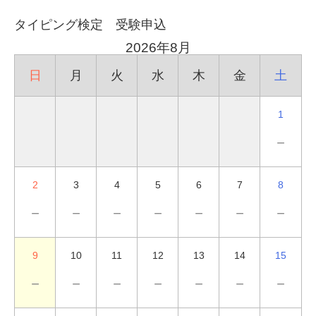
タイピング検定 受験申込
2026年8月
日
月
火
水
木
金
土
1
－
2
3
4
5
6
7
8
－
－
－
－
－
－
－
9
10
11
12
13
14
15
－
－
－
－
－
－
－