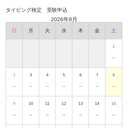
タイピング検定 受験申込
2026年8月
日
月
火
水
木
金
土
1
－
2
3
4
5
6
7
8
－
－
－
－
－
－
－
9
10
11
12
13
14
15
－
－
－
－
－
－
－